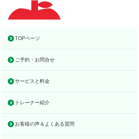
TOPページ
ご予約・お問合せ
お役立ち情報
完全個室の隠れ家的パーソナルジム
完全個室の
お
設
アップルフィット倉敷
隠れ家的パ
サー
トレ
お客様
法
役
サービスと料金
備
ーソナルジ
ビス
ーナ
の声＆
人
立
TOP
＆
ム
と料
ー紹
よくあ
契
ち
地
トレーナー紹介
アップルフ
金
介
る質問
約
情
図
検索
ィット倉敷
報
お客様の声＆よくある質問
筋トレは血糖値対策に役立つ？筋肉と糖の関係を解説