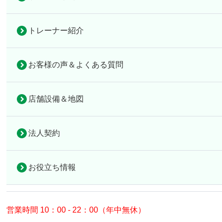
秋から始める運動習慣！自宅
トレーナー紹介
コラムトップ
トレーニン
お客様の声＆よくある質問
2022年9月13日
完全個室の隠れ家的パーソナルジム
店舗設備＆地図
アップルフィット倉敷
暑い夏が過ぎ、少しずつ
完全個室の隠れ家的パーソナルジム
秋は食べ物がおいしく感
法人契約
アップルフィット倉敷
始めたりする方も多いの
お役立ち情報
そんな時期におすすめな
運動不足の解消やダイエ
ましょう。
営業時間 10：00 - 22：00（年中無休）