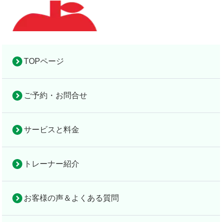
TOPページ
ご予約・お問合せ
お役立ち情報
完全個室の隠れ家的パーソナルジム
完全個室の
お
設
アップルフィット倉敷
隠れ家的パ
サー
トレ
お客様
法
役
サービスと料金
備
ーソナルジ
ビス
ーナ
の声＆
人
立
TOP
＆
ム
と料
ー紹
よくあ
契
ち
地
トレーナー紹介
アップルフ
金
介
る質問
約
情
図
検索
ィット倉敷
報
お客様の声＆よくある質問
「特茶」で話題のケルセチン配糖体とは？