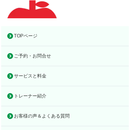
TOPページ
ご予約・お問合せ
お役立ち情報
完全個室の隠れ家的パーソナルジム
完全個室の
お
設
アップルフィット倉敷
隠れ家的パ
サー
トレ
お客様
法
役
サービスと料金
備
ーソナルジ
ビス
ーナ
の声＆
人
立
TOP
＆
ム
と料
ー紹
よくあ
契
ち
地
トレーナー紹介
アップルフ
金
介
る質問
約
情
図
検索
ィット倉敷
報
お客様の声＆よくある質問
ストレッチは使い分けが大事｜動的・静的の違いと効果