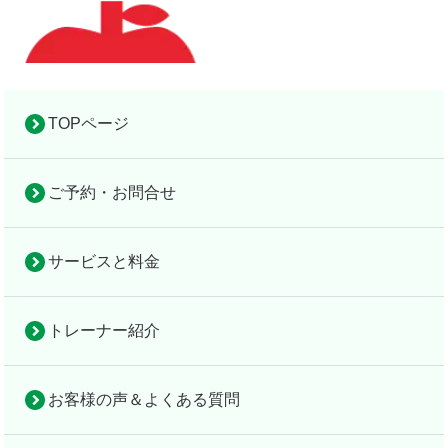
TOPページ
ご予約・お問合せ
お役立ち情報
完全個室の隠れ家的パーソナルジム
完全個室の
お
設
アップルフィット倉敷
隠れ家的パ
サー
トレ
お客様
法
役
サービスと料金
備
ーソナルジ
ビス
ーナ
の声＆
人
立
TOP
＆
ム
と料
ー紹
よくあ
契
ち
地
トレーナー紹介
アップルフ
金
介
る質問
約
情
図
検索
ィット倉敷
報
お客様の声＆よくある質問
カロリー計算だけに頼らない。今注目される「食事の質」