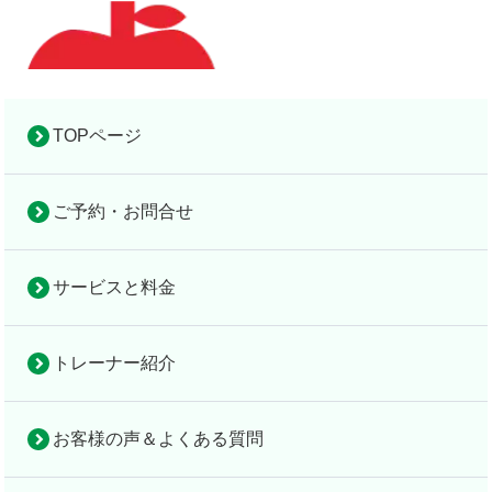
TOPページ
ご予約・お問合せ
お役立ち情報
完全個室の隠れ家的パーソナルジム
完全個室の
お
設
アップルフィット倉敷
隠れ家的パ
サー
トレ
お客様
法
役
サービスと料金
備
ーソナルジ
ビス
ーナ
の声＆
人
立
TOP
＆
ム
と料
ー紹
よくあ
契
ち
地
トレーナー紹介
アップルフ
金
介
る質問
約
情
図
検索
ィット倉敷
報
お客様の声＆よくある質問
筋トレは本当に良いことばかり？賛否両論を徹底解剖